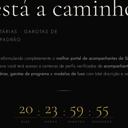
está a caminh
TÁRIAS · GAROTAS DE
 PADRÃO
 reformulando completamente o
melhor portal de acompanhantes de S
eve você terá acesso a centenas de perfis verificados de
acompanhant
árias
,
garotas de programa
e
modelos de luxo
com total discrição e s
20
23
59
55
:
:
:
DIAS
HORAS
MINUTOS
SEGUNDOS