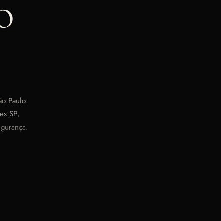
o
ão Paulo
.
es SP
,
egurança.