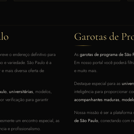
lo
Garotas de Pr
eve o endereço definitivo para
As
garotas de programa de São 
o e variedade. São Paulo é a
Em nosso portal você poderá filtra
 e mais diversa oferta de
e muito mais.
Destaque especial para as
univer
aulo
,
universitárias
, modelos,
inteligência para proporcionar co
r verificação para garantir
acompanhantes maduras
,
modelo
Nossa missão é ser a plataforma
lesmente um encontro especial, as
de São Paulo
, conectando com r
ia e profissionalismo.